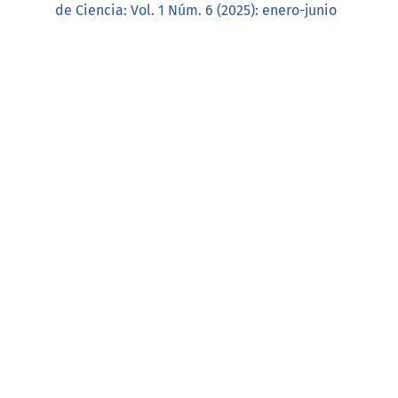
de Ciencia: Vol. 1 Núm. 6 (2025): enero-junio
Navegar
Categorías
Arte
Información
Para lectores/as
Para autores/as