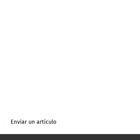
Navegar
Categorías
Arte
Información
Para lectores/as
Para autores/as
Para bibliotecarios/as
Enviar un artículo